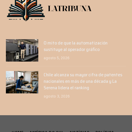
O mito de que la automatización
sustituye al operador gráfico
agosto 5, 2026
Chile alcanza su mayor cifra de patentes
nacionales en más de una década y La
Serena lidera el ranking
agosto 3, 2026