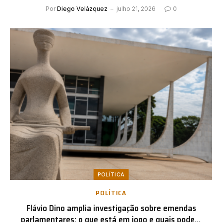
preocupam toda a América do Sul?
Por
Diego Velázquez
julho 21, 2026
0
POLÍTICA
POLÍTICA
Flávio Dino amplia investigação sobre emendas
parlamentares: o que está em jogo e quais podem