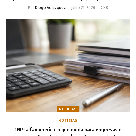
ser os impactos para a política
Por
Diego Velázquez
julho 21, 2026
0
NOTÍCIAS
NOTÍCIAS
CNPJ alfanumérico: o que muda para empresas e