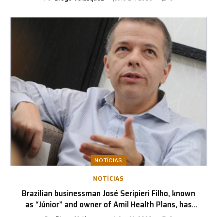
NOTÍCIAS
NOTÍCIAS
Brazilian businessman José Seripieri Filho, known
as “Júnior” and owner of Amil Health Plans, has
once again become the focus of international