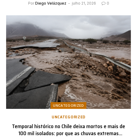
importante do que nunca
Por
Diego Velázquez
julho 21, 2026
0
UNCATEGORIZED
UNCATEGORIZED
Temporal histórico no Chile deixa mortos e mais de
100 mil isolados: por que as chuvas extremas