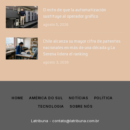
O mito de que la automatización
sustituye al operador gráfico
agosto 5, 2026
Chile alcanza su mayor cifra de patentes
nacionales en más de una década y La
Serena lidera el ranking
agosto 3, 2026
HOME
AMÉRICA DO SUL
NOTÍCIAS
POLÍTICA
TECNOLOGIA
SOBRE NÓS
Latribuna -
contato@latribuna.com.br