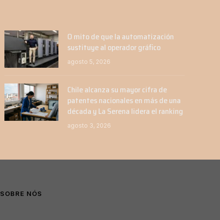
O mito de que la automatización
sustituye al operador gráfico
agosto 5, 2026
Chile alcanza su mayor cifra de
patentes nacionales en más de una
década y La Serena lidera el ranking
agosto 3, 2026
SOBRE NÓS