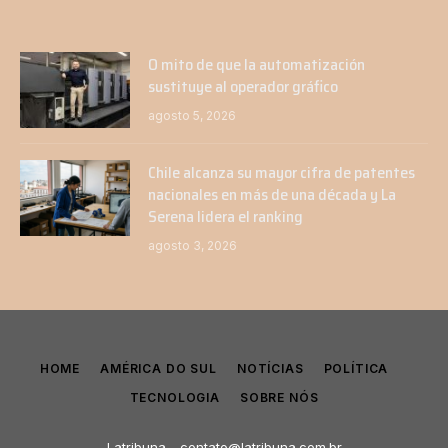
O mito de que la automatización
sustituye al operador gráfico
agosto 5, 2026
Chile alcanza su mayor cifra de patentes
nacionales en más de una década y La
Serena lidera el ranking
agosto 3, 2026
HOME
AMÉRICA DO SUL
NOTÍCIAS
POLÍTICA
TECNOLOGIA
SOBRE NÓS
Latribuna -
contato@latribuna.com.br