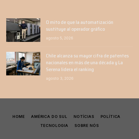
O mito de que la automatización
sustituye al operador gráfico
agosto 5, 2026
Chile alcanza su mayor cifra de patentes
nacionales en más de una década y La
Serena lidera el ranking
agosto 3, 2026
HOME
AMÉRICA DO SUL
NOTÍCIAS
POLÍTICA
TECNOLOGIA
SOBRE NÓS