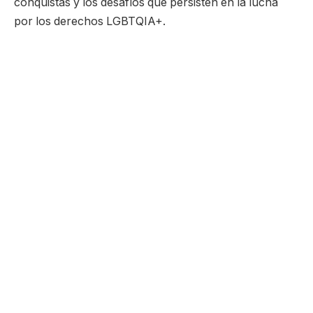
conquistas y los desafíos que persisten en la lucha
por los derechos LGBTQIA+.
Uno de los hitos más importantes en la lucha por los
derechos LGBTQIA+ fue la despenalización de la
homosexualidad en muchos países alrededor del
mundo. La legalización del matrimonio entre personas
del mismo sexo, por ejemplo, representa un avance
significativo en la conquista de derechos civiles. Los
países que reconocen el matrimonio igualitario no
solo garantizan beneficios legales, sino que también
promueven la aceptación social y el respeto a la
diversidad. Estas conquistas reflejan un cambio en la
percepción de la sociedad respecto a la comunidad
LGBTQIA+, aunque muchos lugares enfrentan
resistencia y prejuicios.