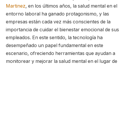
Martinez
, en los últimos años, la salud mental en el
entorno laboral ha ganado protagonismo, y las
empresas están cada vez más conscientes de la
importancia de cuidar el bienestar emocional de sus
empleados. En este sentido, la tecnología ha
desempeñado un papel fundamental en este
escenario, ofreciendo herramientas que ayudan a
monitorear y mejorar la salud mental en el lugar de
trabajo. ¿Te interesa saber cómo? Acompáñanos a
continuación.
Cómo ayudan las tecnologías modernas a
monitorear la salud mental?
Las tecnologías actuales, como aplicaciones de
bienestar y plataformas de gestión de personas,
ofrecen una variedad de recursos para monitorear la