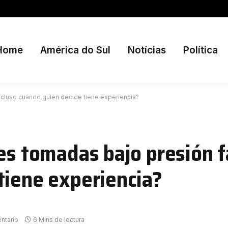
Home
América do Sul
Notícias
Política
incluso cuando quien decide tiene experiencia?
es tomadas bajo presión fa
tiene experiencia?
ntário
6 Mins de lectura