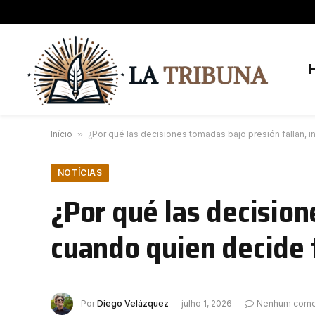
Início
»
¿Por qué las decisiones tomadas bajo presión fallan, 
NOTÍCIAS
¿Por qué las decision
cuando quien decide 
Por
Diego Velázquez
julho 1, 2026
Nenhum come