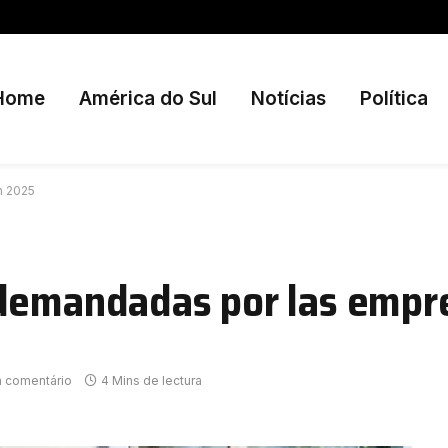
Home
América do Sul
Notícias
Política
n 2025
 demandadas por las empr
 comentário
4 Mins de lectura