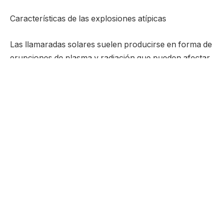
Características de las explosiones atípicas
Las llamaradas solares suelen producirse en forma de
erupciones de plasma y radiación que pueden afectar
al sistema solar. Sin embargo, las nuevas llamaradas
identificadas tienen características únicas, como
patrones de emisión e intensidad que no se
corresponden con las llamaradas solares
previamente catalogadas.
Métodos de observación
Para descubrir estas explosiones inusuales, los
científicos utilizaron telescopios e instrumentos
especializados que monitorean la actividad solar en
diferentes longitudes de onda. Estos datos permitieron