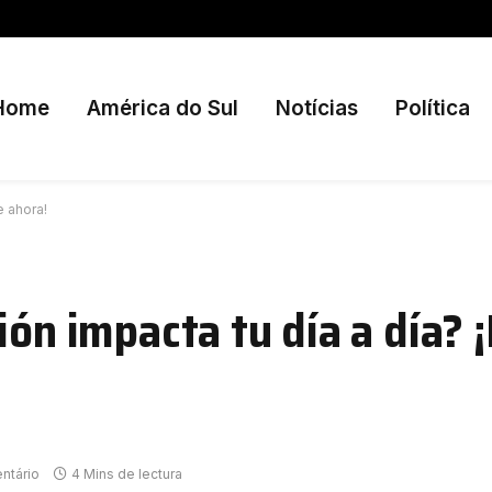
Home
América do Sul
Notícias
Política
e ahora!
ión impacta tu día a día? 
ntário
4 Mins de lectura