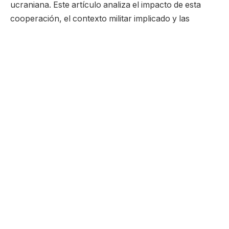
ucraniana. Este artículo analiza el impacto de esta
cooperación, el contexto militar implicado y las
implicaciones estratégicas para el equilibrio del
conflicto.
Los drones Shahed, de fabricación iraní, se han
convertido en una de las armas más utilizadas en la
guerra. Diseñados para ser relativamente económicos
y difíciles de interceptar, funcionan como municiones
de ataque directo con capacidad para alcanzar
objetivos a larga distancia. La lógica detrás de su uso
es clara y eficaz: saturar los sistemas de defensa
aérea y obligar al adversario a emplear recursos
costosos para neutralizar amenazas de bajo costo.
Ucrania, desde el inicio de la invasión en 2022, ha
invertido en la modernización de sus sistemas