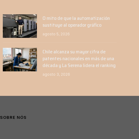
O mito de que la automatización
sustituye al operador gráfico
agosto 5, 2026
Chile alcanza su mayor cifra de
patentes nacionales en más de una
década y La Serena lidera el ranking
agosto 3, 2026
SOBRE NÓS