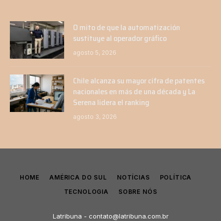
O mito de que la automatización
sustituye al operador gráfico
agosto 5, 2026
Chile alcanza su mayor cifra de patentes
nacionales en más de una década y La
Serena lidera el ranking
agosto 3, 2026
HOME
AMÉRICA DO SUL
NOTÍCIAS
POLÍTICA
TECNOLOGIA
SOBRE NÓS
Latribuna -
contato@latribuna.com.br