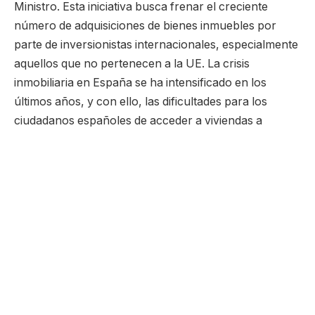
Ministro. Esta iniciativa busca frenar el creciente
número de adquisiciones de bienes inmuebles por
parte de inversionistas internacionales, especialmente
aquellos que no pertenecen a la UE. La crisis
inmobiliaria en España se ha intensificado en los
últimos años, y con ello, las dificultades para los
ciudadanos españoles de acceder a viviendas a
precios razonables. En este contexto, la propuesta
del gobierno se presenta como una medida urgente
para abordar estos desafíos y equilibrar el mercado.
La iniciativa aún necesita la aprobación del
parlamento, pero ya está generando un gran debate
dentro del país. El Primer Ministro sostiene que la
compra de propiedades por parte de extranjeros
fuera de la UE ha contribuido al encarecimiento de las
viviendas. Esto ha hecho que las personas locales