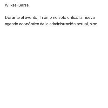
Wilkes-Barre.
Durante el evento, Trump no solo criticó la nueva
agenda económica de la administración actual, sino
que también hizo comentarios sobre la apariencia de
la vicepresidenta Kamala Harris. En un tono que
generó polémica, el expresidente afirmó ser “más
guapo que Kamala Harris”, desviando también la
atención de los temas políticos que sus aliados
consideraban cruciales.
Este tipo de declaración no es nuevo en el repertorio
de Trump, pero utiliza su plataforma para lanzar
ataques personales contra sus oponentes. Sin
embargo, la insistencia de sus aliados en su enfoque
político refleja una