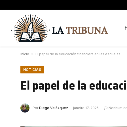
Início
»
El papel de la educación financiera en las escuelas
NOTÍCIAS
El papel de la educac
Por
Diego Velázquez
janeiro 17, 2025
Nenhum co