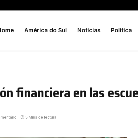
Home
América do Sul
Notícias
Política
ión financiera en las escu
mentário
5 Mins de lectura