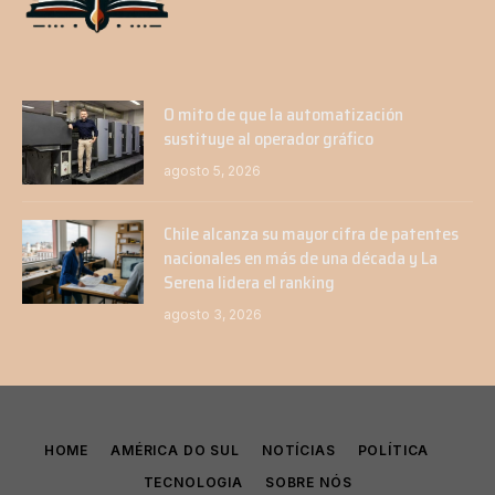
O mito de que la automatización
sustituye al operador gráfico
agosto 5, 2026
Chile alcanza su mayor cifra de patentes
nacionales en más de una década y La
Serena lidera el ranking
agosto 3, 2026
HOME
AMÉRICA DO SUL
NOTÍCIAS
POLÍTICA
TECNOLOGIA
SOBRE NÓS