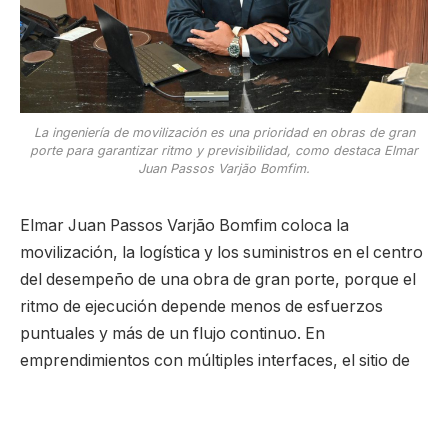
La ingeniería de movilización es una prioridad en obras de gran
porte para garantizar ritmo y previsibilidad, como destaca Elmar
Juan Passos Varjão Bomfim.
Elmar Juan Passos Varjão Bomfim coloca la
movilización, la logística y los suministros en el centro
del desempeño de una obra de gran porte, porque el
ritmo de ejecución depende menos de esfuerzos
puntuales y más de un flujo continuo. En
emprendimientos con múltiples interfaces, el sitio de
obra debe nacer listo para producir, con accesos,
servicios provisionales, áreas de apoyo y reglas
operativas que sostengan el avance sin