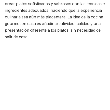
crear platos sofisticados y sabrosos con las técnicas e
ingredientes adecuados, haciendo que la experiencia
culinaria sea aún más placentera. La idea de la cocina
gourmet en casa es añadir creatividad, calidad y una
presentación diferente a los platos, sin necesidad de
salir de casa.
¿Qué recetas sofisticadas pueden transformar tus
comidas?
Algunas recetas sencillas pero sofisticadas pueden
transformar tu rutina culinaria diaria. Como sugiere
José Severiano Morel Filho, el
carpaccio de
calabacín con limón y parmesano
es un excelente
entrante. Ligera y fresca, esta receta utiliza
ingredientes simples, pero el sabor cítrico y el toque
del parmesano crean una armonía deliciosa.