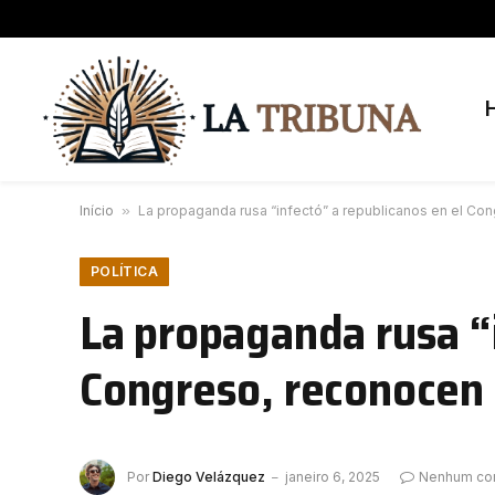
Início
»
La propaganda rusa “infectó” a republicanos en el Co
POLÍTICA
La propaganda rusa “i
Congreso, reconocen 
Por
Diego Velázquez
janeiro 6, 2025
Nenhum co