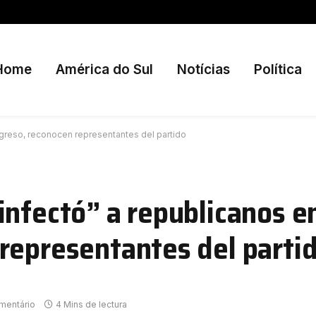
Home
América do Sul
Notícias
Política
ngreso, reconocen representantes del partido
nfectó” a republicanos en
representantes del parti
mentário
4 Mins de lectura