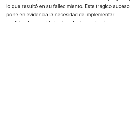
lo que resultó en su fallecimiento. Este trágico suceso
pone en evidencia la necesidad de implementar
medidas de seguridad más estrictas en las áreas
públicas y la importancia de crear conciencia sobre
los riesgos que implica actuar impulsivamente.
La estación de tren de Lleida, uno de los principales
puntos de conexión ferroviaria en la región, se vio
afectada por este accidente, que interrumpió
momentáneamente el servicio y causó gran
conmoción entre los usuarios. El suceso ocurrió en
plena hora punta, cuando la estación estaba
especialmente concurrida, lo que aumentó el impacto
del incidente. Las autoridades de la estación, junto con
los servicios de emergencia, actuaron rápidamente
para controlar la situación, pero lamentablemente no