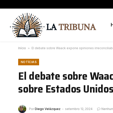
Início
»
El debate sobre Waack expone opiniones irreconciliab
NOTÍCIAS
El debate sobre Waac
sobre Estados Unidos
Por
Diego Velázquez
setembro 12, 2024
Nenhum