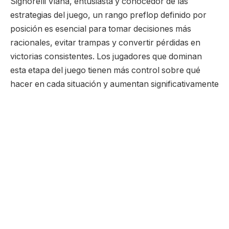
Signorelli Viana, entusiasta y conocedor de las
estrategias del juego, un rango preflop definido por
posición es esencial para tomar decisiones más
racionales, evitar trampas y convertir pérdidas en
victorias consistentes. Los jugadores que dominan
esta etapa del juego tienen más control sobre qué
hacer en cada situación y aumentan significativamente
sus posibilidades de éxito.
Con un enfoque disciplinado, es posible minimizar
riesgos y maximizar ganancias, creando una base
sólida para todas las acciones posteriores durante la
mano. Entiende más a continuación:
La importancia de adaptar el rango preflop según la
posición en el póker