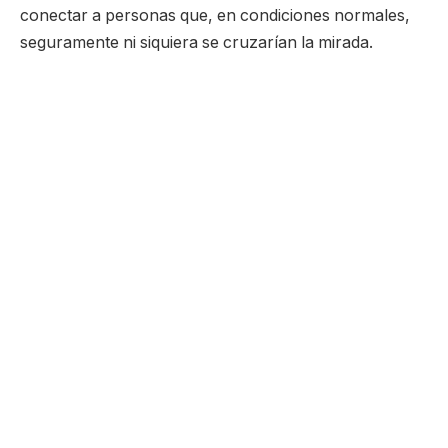
conectar a personas que, en condiciones normales,
seguramente ni siquiera se cruzarían la mirada.
La cuarta Eurocopa conseguida por el equipo dirigido
por Luis de la Fuente volvió a provocar ese
sentimiento de unión que tan sólo se produce cuando
el combinado nacional, el equipo al que todos sienten
como suyo, logra un gran éxito. Cuando se terminó la
final contra Inglaterra después del gol definitivo de
Oyarzabal, las calles de muchas localidades se
encontraron con aficionados enloquecidos
celebrando el entorchado continental.
Desde Madrid, donde la plaza de Cibeles se convirtió
en un punto de encuentro para miles de personas
ataviadas con sus camisetas y sus banderas, hasta
Barcelona, donde muchos salieron a las céntricas