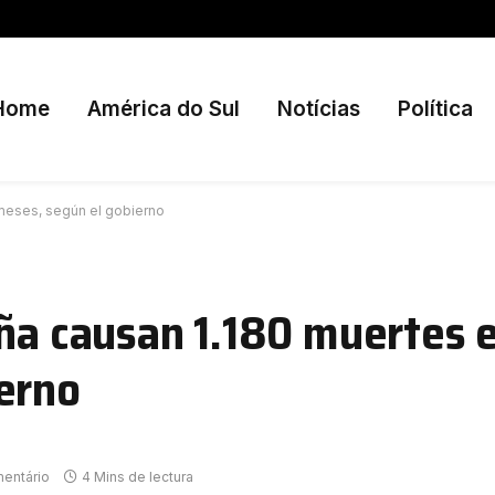
Home
América do Sul
Notícias
Política
meses, según el gobierno
aña causan 1.180 muertes 
erno
entário
4 Mins de lectura