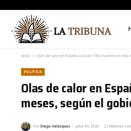
Início
»
Olas de calor en España causan 1.180 muertes en dos 
POLÍTICA
Olas de calor en Esp
meses, según el gobi
Por
Diego Velázquez
julho 24, 2025
Nenhum com