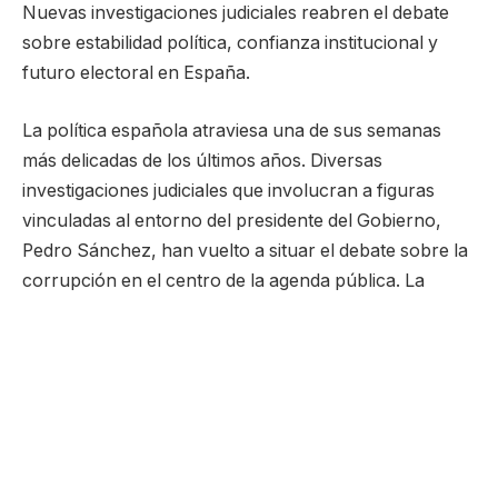
Nuevas investigaciones judiciales reabren el debate
sobre estabilidad política, confianza institucional y
futuro electoral en España.
La política española atraviesa una de sus semanas
más delicadas de los últimos años. Diversas
investigaciones judiciales que involucran a figuras
vinculadas al entorno del presidente del Gobierno,
Pedro Sánchez, han vuelto a situar el debate sobre la
corrupción en el centro de la agenda pública. La
atención se concentra especialmente en las pesquisas
que afectan al expresidente José Luis Rodríguez
Zapatero, así como en otros procesos judiciales
relacionados con personas cercanas al actual
Ejecutivo.
Más allá del impacto inmediato de los titulares, la