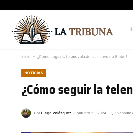
Início
»
¿Cómo seguir la telenovela de las nueve de Globo?
NOTÍCIAS
¿Cómo seguir la tele
Por
Diego Velázquez
outubro 23, 2024
Nenhum 