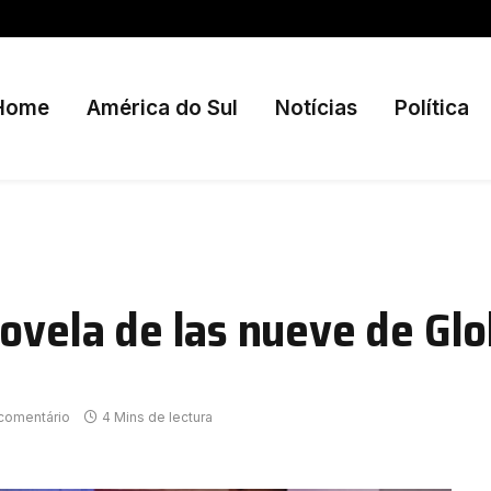
Home
América do Sul
Notícias
Política
novela de las nueve de Gl
comentário
4 Mins de lectura